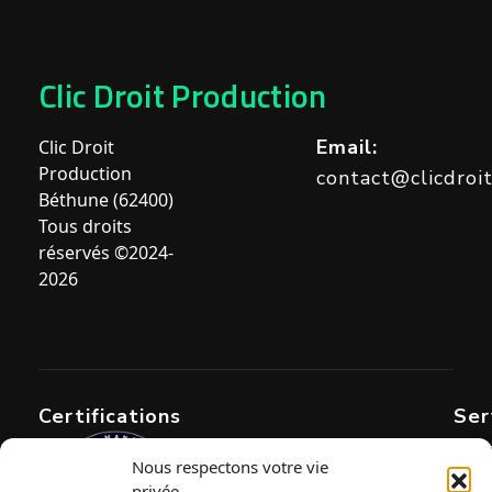
Clic Droit Production
Email:
Clic Droit
Production
contact@clicdroi
Béthune (62400)
Tous droits
réservés ©2024-
2026
Certifications
Ser
Dév
Nous respectons votre vie
privée