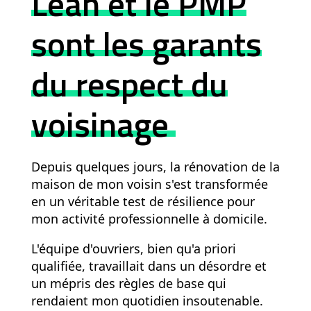
Lean et le PMP
h
sont les garants
a
o
du respect du
s
a
voisinage
u
c
h
Depuis quelques jours, la rénovation de la
a
maison de mon voisin s'est transformée
n
en un véritable test de résilience pour
mon activité professionnelle à domicile.
t
i
L'équipe d'ouvriers, bien qu'a priori
e
qualifiée, travaillait dans un désordre et
r
un mépris des règles de base qui
rendaient mon quotidien insoutenable.
s