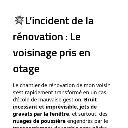
e
r
L’incident de la
e
i
rénovation : Le
n
voisinage pris en
g
r
otage
â
c
e
Le chantier de rénovation de mon voisin
a
s’est rapidement transformé en un cas
u
d’école de mauvaise gestion.
Bruit
incessant et imprévisible
,
jets de
L
gravats par la fenêtre
, et surtout, des
e
nuages de poussière
engendrés par le
a