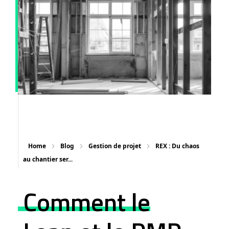
R
E
Home
Blog
Gestion de projet
REX : Du chaos
X
au chantier ser...
:
Comment le
D
u
c