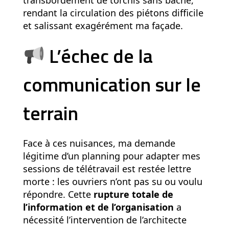
transbordement de torchis sans bâche,
n
rendant la circulation des piétons difficile
e
et salissant exagérément ma façade.
t
L’échec de la
P
M
communication sur le
P
terrain
Face à ces nuisances, ma demande
légitime d’un planning pour adapter mes
sessions de télétravail est restée lettre
morte : les ouvriers n’ont pas su ou voulu
répondre. Cette
rupture totale de
l’information et de l’organisation
a
nécessité l’intervention de l’architecte