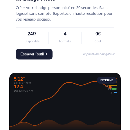
Créez votre badge personnalisé en 30 secondes. Sans
logiciel, sans compte. Exportez en haute résolution pour
vos réseaux sociaux.
24/7
4
0€
Disponible
Formats
Coût
Application navigateur
Essayer l'outil
5'12"
Z5
INTERNE
Z4
ALLURE /KM
Z3
12.4
Z2
DISTANCE KM
Z1