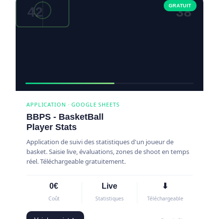
GRATUIT
42
38
APPLICATION · GOOGLE SHEETS
BBPS - BasketBall
Player Stats
Application de suivi des statistiques d'un joueur de
basket. Saisie live, évaluations, zones de shoot en temps
réel. Téléchargeable gratuitement.
0€
Live
⬇
Coût
Statistiques
Téléchargeable