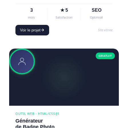
3
★ 5
SEO
mois
Satisfaction
Optimisé
Site vitrine
Voir le projet
GRATUIT
OUTIL WEB · HTML/CSS/JS
Générateur
de Badge Photo