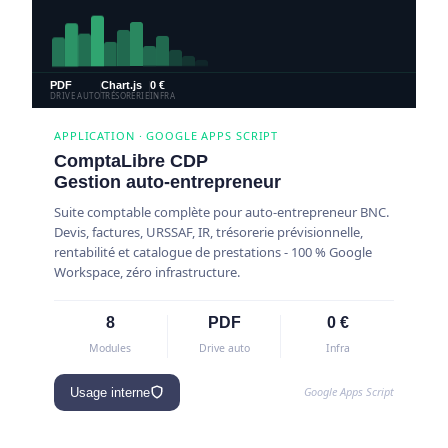
PDF
Chart.js
0 €
DRIVE AUTO
TRÉSORERIE
INFRA
APPLICATION · GOOGLE APPS SCRIPT
ComptaLibre CDP
Gestion auto-entrepreneur
Suite comptable complète pour auto-entrepreneur BNC.
Devis, factures, URSSAF, IR, trésorerie prévisionnelle,
rentabilité et catalogue de prestations - 100 % Google
Workspace, zéro infrastructure.
8
PDF
0 €
Modules
Drive auto
Infra
Google Apps Script
Usage interne