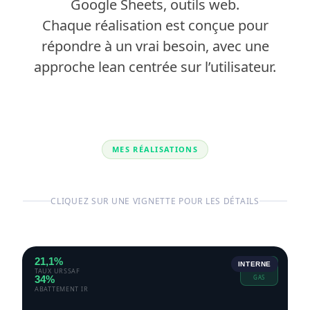
Google Sheets, outils web.
Chaque réalisation est conçue pour
répondre à un vrai besoin, avec une
approche lean centrée sur l’utilisateur.
MES RÉALISATIONS
CLIQUEZ SUR UNE VIGNETTE POUR LES DÉTAILS
21,1%
CDP
INTERNE
TAUX URSSAF
34%
GAS
ABATTEMENT IR