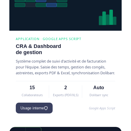
APPLICATION · GOOGLE APPS SCRIPT
CRA & Dashboard
de gestion
Système complet de suivi d'activité et de facturation
pour l'équipe. Saisie des temps, gestion des congés,
astreintes, exports PDF & Excel, synchronisation Dolibarr.
15
2
Auto
Collaborateurs
Exports (PDF/XLS)
Dolibarr sync
Google Apps Script
Usage interne