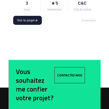
3
★ 5
C&C
mois
Satisfaction
Click & Collect
E-commerce
Voir le projet
Vous
CONTACTEZ-MOI
souhaitez
me confier
votre projet?