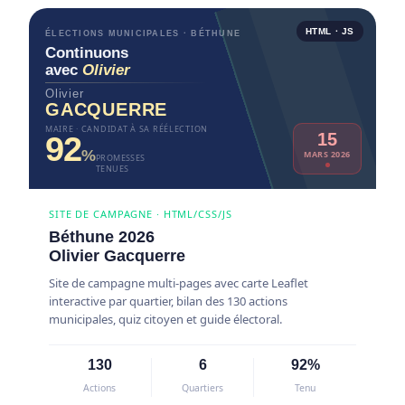
HTML · JS
ÉLECTIONS MUNICIPALES · BÉTHUNE
Continuons
avec
Olivier
Olivier
GACQUERRE
MAIRE · CANDIDAT À SA RÉÉLECTION
15
92
%
MARS 2026
PROMESSES
TENUES
SITE DE CAMPAGNE · HTML/CSS/JS
Béthune 2026
Olivier Gacquerre
Site de campagne multi-pages avec carte Leaflet
interactive par quartier, bilan des 130 actions
municipales, quiz citoyen et guide électoral.
130
6
92%
Actions
Quartiers
Tenu