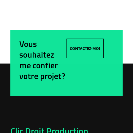
Vous
CONTACTEZ-MOI
souhaitez
me confier
votre projet?
Clic Droit Production